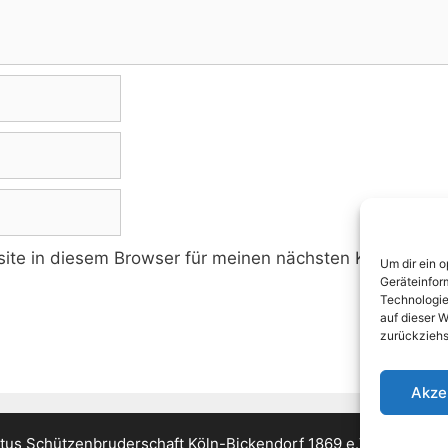
te in diesem Browser für meinen nächsten Kommentar 
Um dir ein 
Geräteinfor
Technologie
auf dieser W
zurückziehs
Akze
tus Schützenbruderschaft Köln-Bickendorf 1869 e.V.
• Erstellt 