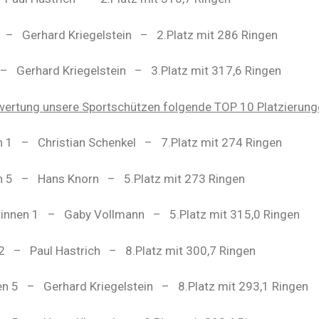
–
Gerhard Kriegelstein
–
2.Platz mit 286 Ringen
–
Gerhard Kriegelstein
–
3.Platz mit 317,6 Ringen
lwertung unsere Sportschützen folgende TOP 10 Platzierung
n 1
–
Christian Schenkel
–
7.Platz mit 274 Ringen
n 5
–
Hans Knorn
–
5.Platz mit 273 Ringen
rinnen 1
–
Gaby Vollmann
–
5.Platz mit 315,0 Ringen
2
–
Paul Hastrich
–
8.Platz mit 300,7 Ringen
en 5
–
Gerhard Kriegelstein
–
8.Platz mit 293,1 Ringen