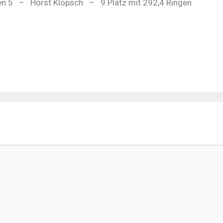
en 5
–
Horst Klopsch
–
9.Platz mit 292,4 Ringen